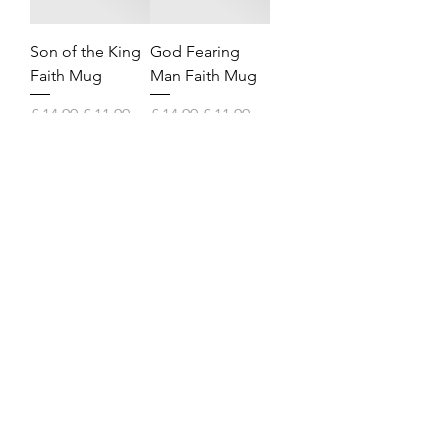
Son of the King
God Fearing
Faith Mug
Man Faith Mug
Normale prijs
Verkoopprijs
Normale prijs
Verkoopprijs
£ 14,99
£ 11,99
£ 14,99
£ 11,99
Meer laden
Shop All
About
Contact
Join our mailing list