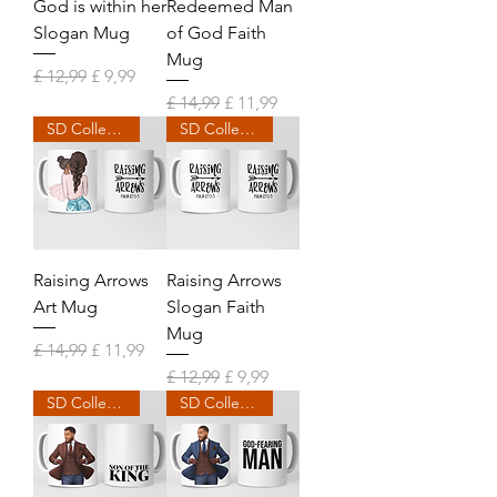
God is within her
Redeemed Man
Slogan Mug
of God Faith
Mug
Normale prijs
Verkoopprijs
£ 12,99
£ 9,99
Normale prijs
Verkoopprijs
£ 14,99
£ 11,99
SD Collection
SD Collection
Raising Arrows
Raising Arrows
Art Mug
Slogan Faith
Mug
Normale prijs
Verkoopprijs
£ 14,99
£ 11,99
Normale prijs
Verkoopprijs
£ 12,99
£ 9,99
SD Collection
SD Collection