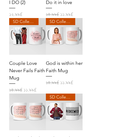
I DO (2)
Do it in love
Price
Regular Price
Sale Price
১২.৯৯£
১৪.৯৯£
১১.৯৯£
SD Collection
SD Collection
Couple Love
God is within her
Never Fails Faith
Faith Mug
Mug
Regular Price
Sale Price
১৪.৯৯£
১১.৯৯£
Regular Price
Sale Price
১৪.৯৯£
১১.৯৯£
SD Collection