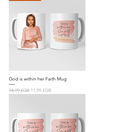
God is within her Faith Mug
Prix original
Prix promotionnel
14,99 £GB
11,99 £GB