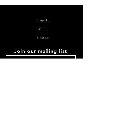
Shop All
About
Contact
Join our mailing list
Subscribe Now
©2020 House of Juana