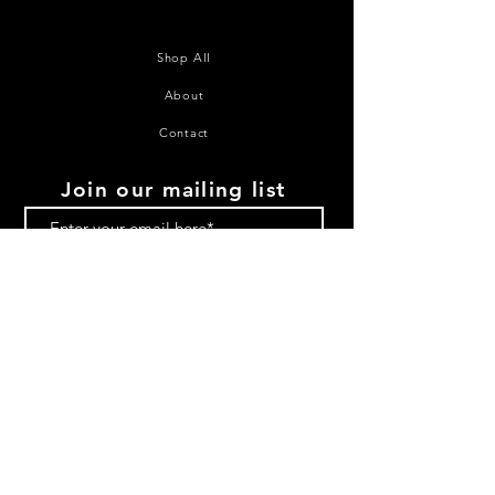
Shop All
About
Contact
Join our mailing list
Subscribe Now
©2020 House of Juana