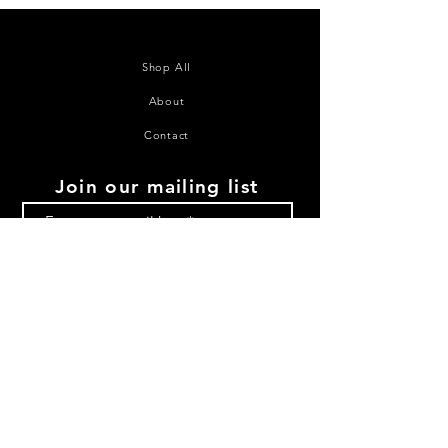
Shop All
About
Contact
Join our mailing list
Subscribe Now
©2020 House of Juana