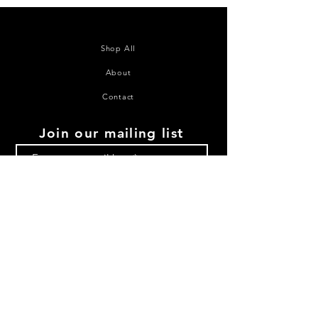
Shop All
About
Contact
Join our mailing list
Subscribe Now
©2020 House of Juana