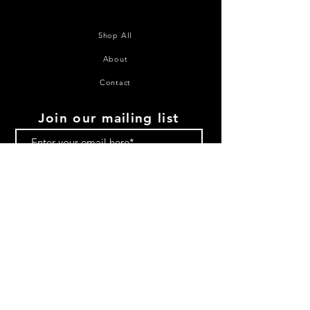
Shop All
About
Contact
Join our mailing list
Subscribe Now
©2020 House of Juana